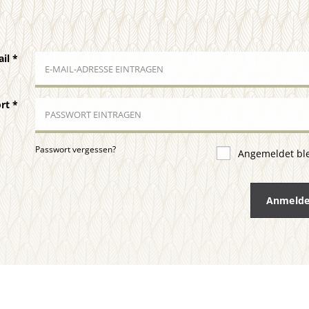
ail
*
ort
*
Passwort vergessen?
Angemeldet bl
Anmeld