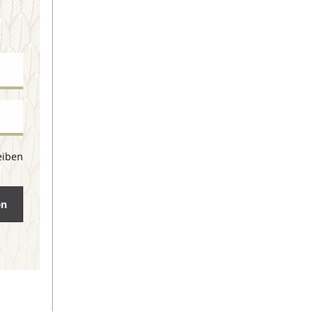
eiben
en