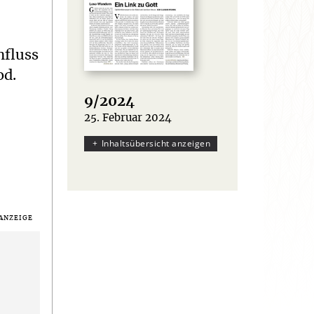
nfluss
od.
9/2024
25. Februar 2024
:
Inhaltsübersicht anzeigen