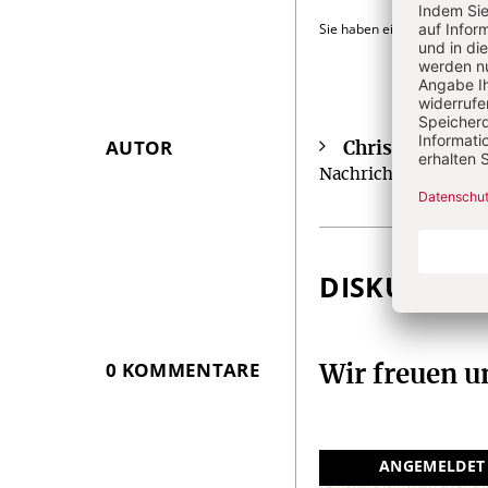
Sie haben ein Abonnement
AUTOR
Christoph Aren
Überschrift
Nachrichten-Agentu
Artikel-
Infos
DISKUSSIO
0 KOMMENTARE
Wir freuen 
ANGEMELDET