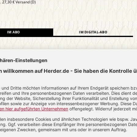
l. 27,30 € Versand (D)
IM ABO
IM DIGITAL-ABO
Abo testen
?
Anmelden