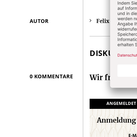
AUTOR
Felix Evers
Überschrift
ist 
Artikel-
Infos
DISKUSSIO
0 KOMMENTARE
Wir freuen 
ANGEMELDET
Anmeldung
E-M