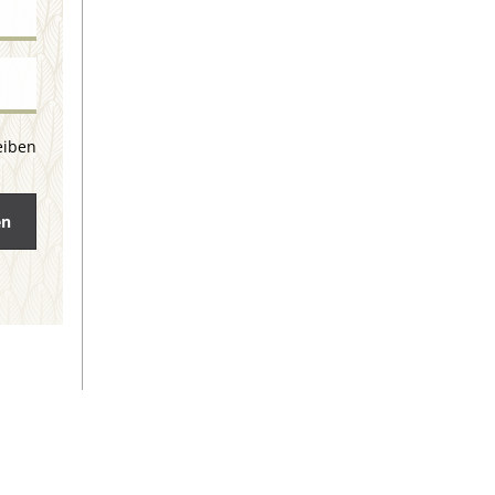
eiben
en