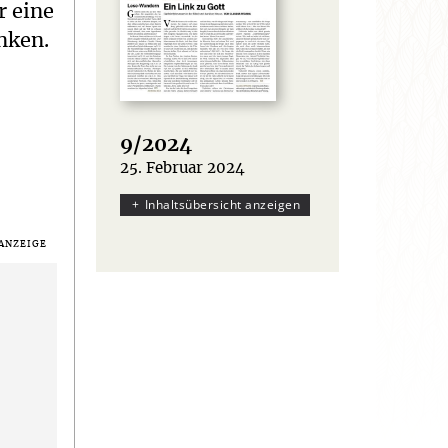
r eine
nken.
9/2024
25. Februar 2024
:
Inhaltsübersicht anzeigen