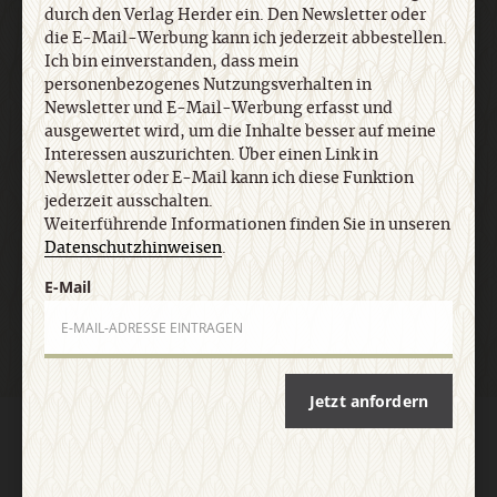
durch den Verlag Herder ein. Den Newsletter oder
jederzeit ausschalten. Weiterführende
die E-Mail-Werbung kann ich jederzeit abbestellen.
Informationen finden Sie in unseren
Ich bin einverstanden, dass mein
Datenschutzhinweisen
.
personenbezogenes Nutzungsverhalten in
Newsletter und E-Mail-Werbung erfasst und
ausgewertet wird, um die Inhalte besser auf meine
E-Mail
Interessen auszurichten. Über einen Link in
Newsletter oder E-Mail kann ich diese Funktion
jederzeit ausschalten.
Weiterführende Informationen finden Sie in unseren
Datenschutzhinweisen
.
Jetzt anmelden
E-Mail
Jetzt anfordern
AGB und Widerrufsbelehrung
Datenschutz
Barrierefreiheit
Impressum