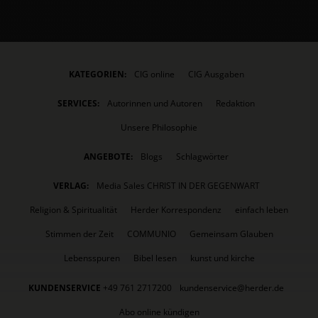
KATEGORIEN:
CIG online
CIG Ausgaben
SERVICES:
Autorinnen und Autoren
Redaktion
Unsere Philosophie
ANGEBOTE:
Blogs
Schlagwörter
VERLAG:
Media Sales CHRIST IN DER GEGENWART
Religion & Spiritualität
Herder Korrespondenz
einfach leben
Stimmen der Zeit
COMMUNIO
Gemeinsam Glauben
Lebensspuren
Bibel lesen
kunst und kirche
KUNDENSERVICE
+49 761 2717200
kundenservice@herder.de
Abo online kündigen