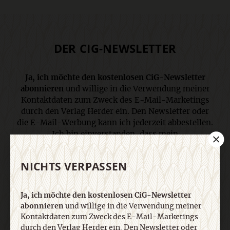
DER CIG-NEWSLETTER
Ja, ich möchte den kostenlosen CiG-Newsletter
abonnieren
und willige in die Verwendung meiner
Kontaktdaten zum Zweck des E-Mail-Marketings
durch den Verlag Herder ein. Den Newsletter oder
die E-Mail-Werbung kann ich jederzeit abbestellen.
Ich bin einverstanden, dass mein
personenbezogenes Nutzungsverhalten in
Newsletter und E-Mail-Werbung erfasst und
NICHTS VERPASSEN
ausgewertet wird, um die Inhalte besser auf meine
Interessen auszurichten. Über einen Link in
Newsletter oder E-Mail kann ich diese Funktion
Ja, ich möchte den kostenlosen CiG-Newsletter
jederzeit ausschalten. Weiterführende
abonnieren
und willige in die Verwendung meiner
Informationen finden Sie in unseren
Kontaktdaten zum Zweck des E-Mail-Marketings
Datenschutzhinweisen
.
durch den Verlag Herder ein. Den Newsletter oder