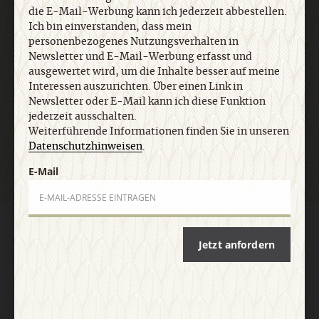
die E-Mail-Werbung kann ich jederzeit abbestellen.
Ich bin einverstanden, dass mein
E-Mail
personenbezogenes Nutzungsverhalten in
Newsletter und E-Mail-Werbung erfasst und
ausgewertet wird, um die Inhalte besser auf meine
Interessen auszurichten. Über einen Link in
Newsletter oder E-Mail kann ich diese Funktion
Jetzt anmelden
jederzeit ausschalten.
Weiterführende Informationen finden Sie in unseren
Datenschutzhinweisen
.
E-Mail
AGB und Widerrufsbelehrung
Datenschutz
Barrierefreiheit
Impressum
Jetzt anfordern
Vertrag widerrufen
Abo online kündigen