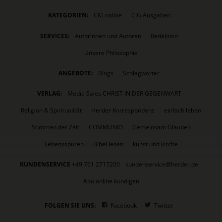
KATEGORIEN:
CIG online
CIG Ausgaben
SERVICES:
Autorinnen und Autoren
Redaktion
Unsere Philosophie
ANGEBOTE:
Blogs
Schlagwörter
VERLAG:
Media Sales CHRIST IN DER GEGENWART
Religion & Spiritualität
Herder Korrespondenz
einfach leben
Stimmen der Zeit
COMMUNIO
Gemeinsam Glauben
Lebensspuren
Bibel lesen
kunst und kirche
KUNDENSERVICE
+49 761 2717200
kundenservice@herder.de
Abo online kündigen
FOLGEN SIE UNS:
Facebook
Twitter