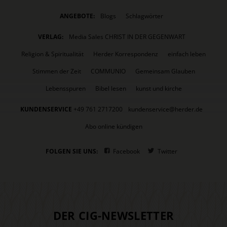
ANGEBOTE:
Blogs
Schlagwörter
VERLAG:
Media Sales CHRIST IN DER GEGENWART
Religion & Spiritualität
Herder Korrespondenz
einfach leben
Stimmen der Zeit
COMMUNIO
Gemeinsam Glauben
Lebensspuren
Bibel lesen
kunst und kirche
KUNDENSERVICE
+49 761 2717200
kundenservice@herder.de
Abo online kündigen
FOLGEN SIE UNS:
Facebook
Twitter
DER CIG-NEWSLETTER