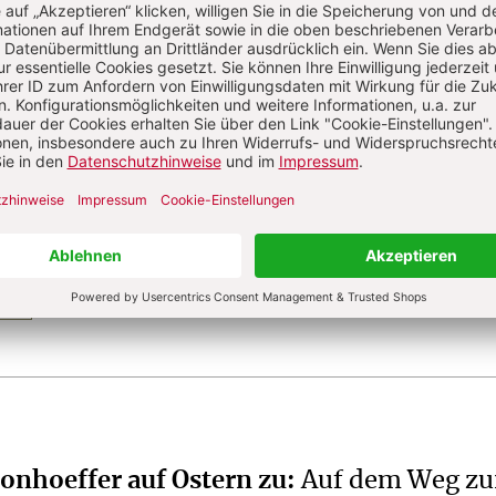
r
nach Studium der Theologie in Freiburg und
, seit 1981 bei CHRIST IN DER GEGENWART, von
edakteur und seitdem Herausgeber. Johannes Röser
rausgeber zahlreicher Bücher.
Bonhoeffer auf Ostern zu
:
Auf dem Weg zu