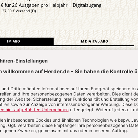
 € für 26 Ausgaben pro Halbjahr + Digitalzugang
l. 27,30 € Versand (D)
IM ABO
IM DIGITAL-ABO
Abo testen
?
Anmelden