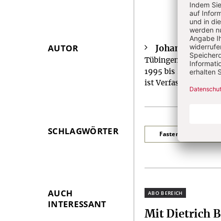
AUTOR
Johannes Röse
Überschrift
Tübingen Journalist
Artikel-
1995 bis 2021 Chefr
Infos
ist Verfasser und He
SCHLAGWÖRTER
Fastenmeditationen
AUCH
Plus
INTERESSANT
Mit Dietrich 