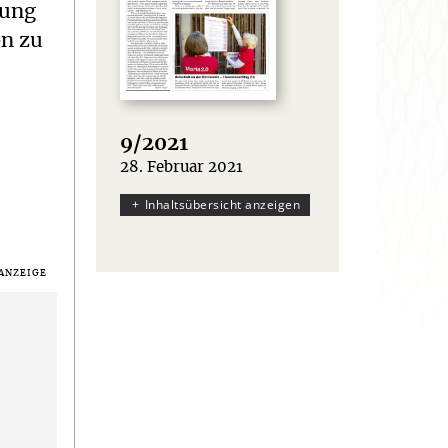
hung
on zu
9/2021
28. Februar 2021
:
Inhaltsübersicht anzeigen