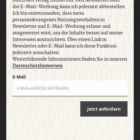
durch den Verlag Herder ein. Den Newsletter oder
Datenschutzhinweisen
.
die E-Mail-Werbung kann ich jederzeit abbestellen.
Ich bin einverstanden, dass mein
personenbezogenes Nutzungsverhalten in
E-Mail
Newsletter und E-Mail-Werbung erfasst und
ausgewertet wird, um die Inhalte besser auf meine
Interessen auszurichten. Über einen Link in
Newsletter oder E-Mail kann ich diese Funktion
jederzeit ausschalten.
Jetzt anmelden
Weiterführende Informationen finden Sie in unseren
Datenschutzhinweisen
.
E-Mail
AGB und Widerrufsbelehrung
Datenschutz
Barrierefreiheit
Jetzt anfordern
Impressum
Vertrag widerrufen
Abo online kündigen