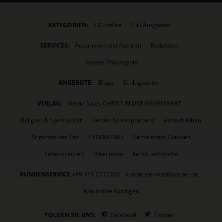
KATEGORIEN:
CIG online
CIG Ausgaben
SERVICES:
Autorinnen und Autoren
Redaktion
Unsere Philosophie
ANGEBOTE:
Blogs
Schlagwörter
VERLAG:
Media Sales CHRIST IN DER GEGENWART
Religion & Spiritualität
Herder Korrespondenz
einfach leben
Stimmen der Zeit
COMMUNIO
Gemeinsam Glauben
Lebensspuren
Bibel lesen
kunst und kirche
KUNDENSERVICE
+49 761 2717200
kundenservice@herder.de
Abo online kündigen
FOLGEN SIE UNS:
Facebook
Twitter