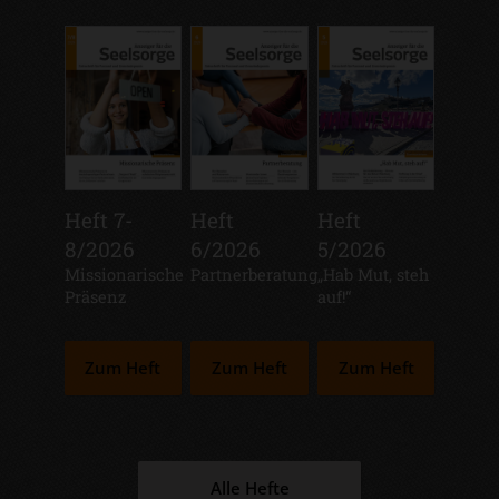
Heft 7-
Heft
Heft
8/2026
6/2026
5/2026
:
Missionarische
:
Partnerberatung
:
„Hab Mut, steh
Präsenz
auf!“
Zum Heft
Zum Heft
Zum Heft
Alle Hefte