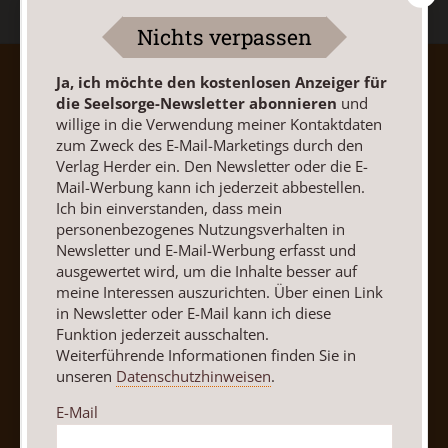
Nichts verpassen
Ja, ich möchte den kostenlosen Anzeiger für
AGB und Widerrufsbelehrung
Datenschutz
die Seelsorge-Newsletter abonnieren
und
Barrierefreiheit
Impressum
willige in die Verwendung meiner Kontaktdaten
zum Zweck des E-Mail-Marketings durch den
Verlag Herder ein. Den Newsletter oder die E-
Vertrag widerrufen
Abo online kündigen
Mail-Werbung kann ich jederzeit abbestellen.
Ich bin einverstanden, dass mein
personenbezogenes Nutzungsverhalten in
Newsletter und E-Mail-Werbung erfasst und
ausgewertet wird, um die Inhalte besser auf
meine Interessen auszurichten. Über einen Link
in Newsletter oder E-Mail kann ich diese
Funktion jederzeit ausschalten.
Weiterführende Informationen finden Sie in
unseren
Datenschutzhinweisen
.
E-Mail
Nach oben