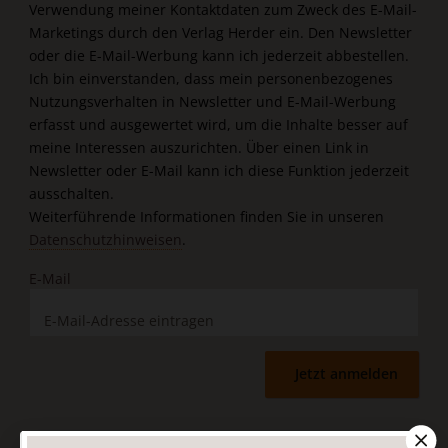
Verwendung meiner Kontaktdaten zum Zweck des E-Mail-
Marketings durch den Verlag Herder ein. Den Newsletter
oder die E-Mail-Werbung kann ich jederzeit abbestellen.
Ich bin einverstanden, dass mein personenbezogenes
Nutzungsverhalten in Newsletter und E-Mail-Werbung
erfasst und ausgewertet wird, um die Inhalte besser auf
meine Interessen auszurichten. Über einen Link in
Newsletter oder E-Mail kann ich diese Funktion jederzeit
ausschalten.
Weiterführende Informationen finden Sie in unseren
Datenschutzhinweisen
.
E-Mail
Jetzt anmelden