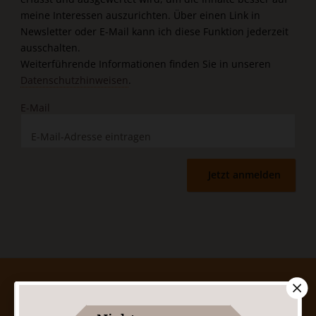
meine Interessen auszurichten. Über einen Link in
Newsletter oder E-Mail kann ich diese Funktion jederzeit
ausschalten.
Weiterführende Informationen finden Sie in unseren
Datenschutzhinweisen
.
E-Mail
Jetzt anmelden
AGB und Widerrufsbelehrung
Datenschutz
Barrierefreiheit
Impressum