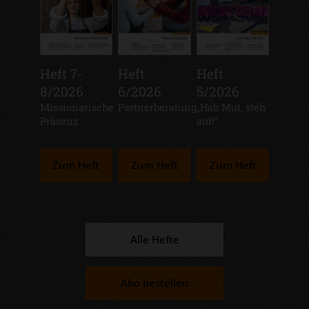
Heft 7-
Heft
Heft
8/2026
6/2026
5/2026
:
Missionarische
:
Partnerberatung
:
„Hab Mut, steh
Präsenz
auf!“
Zum Heft
Zum Heft
Zum Heft
Alle Hefte
Abo bestellen