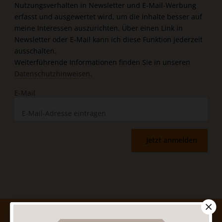
Nutzungsverhalten in Newsletter und E-Mail-Werbung
erfasst und ausgewertet wird, um die Inhalte besser auf
meine Interessen auszurichten. Über einen Link in
Newsletter oder E-Mail kann ich diese Funktion jederzeit
ausschalten.
Weiterführende Informationen finden Sie in unseren
Datenschutzhinweisen
.
E-Mail
Jetzt anmelden
AGB und Widerrufsbelehrung
Datenschutz