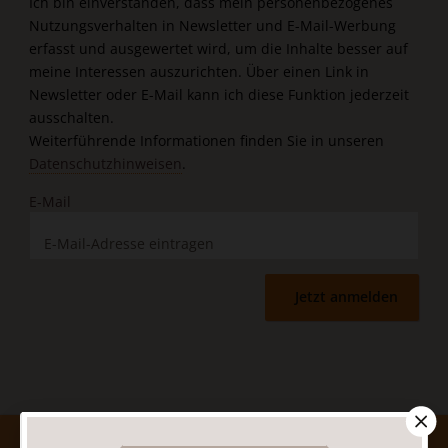
Ich bin einverstanden, dass mein personenbezogenes
Nutzungsverhalten in Newsletter und E-Mail-Werbung
erfasst und ausgewertet wird, um die Inhalte besser auf
meine Interessen auszurichten. Über einen Link in
Newsletter oder E-Mail kann ich diese Funktion jederzeit
ausschalten.
Weiterführende Informationen finden Sie in unseren
Datenschutzhinweisen
.
E-Mail
Jetzt anmelden