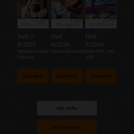
Heft 7-
Heft
Heft
8/2026
6/2026
5/2026
:
Missionarische
:
Partnerberatung
:
„Hab Mut, steh
Präsenz
auf!“
Zum Heft
Zum Heft
Zum Heft
Alle Hefte
Abo bestellen