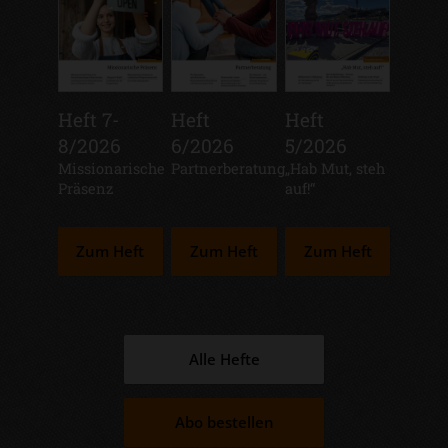
Heft 7-
Heft
Heft
8/2026
6/2026
5/2026
:
Missionarische
:
Partnerberatung
:
„Hab Mut, steh
Präsenz
auf!“
Zum Heft
Zum Heft
Zum Heft
Alle Hefte
Abo bestellen