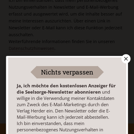
Ich bin einverstanden, dass mein personenbezogenes
Nutzungsverhalten in Newsletter und E-Mail-Werbung
erfasst und ausgewertet wird, um die Inhalte besser auf
meine Interessen auszurichten. Über einen Link in
Newsletter oder E-Mail kann ich diese Funktion jederzeit
ausschalten.
Weiterführende Informationen finden Sie in unseren
Datenschutzhinweisen
.
E-Mail
Nichts verpassen
Ja, ich möchte den kostenlosen Anzeiger für
Jetzt anmelden
die Seelsorge-Newsletter abonnieren
und
willige in die Verwendung meiner Kontaktdaten
zum Zweck des E-Mail-Marketings durch den
Verlag Herder ein. Den Newsletter oder die E-
Mail-Werbung kann ich jederzeit abbestellen.
Ich bin einverstanden, dass mein
personenbezogenes Nutzungsverhalten in