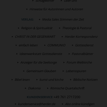
Schlagwörter
Über uns
Hinweise für Autorinnen und Autoren
VERLAG:
Media Sales Stimmen der Zeit
Religion & Spiritualität
Theologie & Pastoral
CHRIST IN DER GEGENWART
Herder Korrespondenz
einfach leben
COMMUNIO
Gottesdienst
Ideenwerkstatt Gottesdienste
Pastoralblätter
Anzeiger für die Seelsorge
Forum Weltkirche
Gemeinsam Glauben
Lebensspuren
Bibel lesen
kunst und kirche
Biblische Notizen
Diakonia
Römische Quartalschrift
+49 761 2717200
KUNDENSERVICE
kundenservice@herder.de
Abo online kündigen