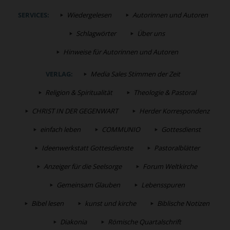
SERVICES:
Wiedergelesen
Autorinnen und Autoren
Schlagwörter
Über uns
Hinweise für Autorinnen und Autoren
VERLAG:
Media Sales Stimmen der Zeit
Religion & Spiritualität
Theologie & Pastoral
CHRIST IN DER GEGENWART
Herder Korrespondenz
einfach leben
COMMUNIO
Gottesdienst
Ideenwerkstatt Gottesdienste
Pastoralblätter
Anzeiger für die Seelsorge
Forum Weltkirche
Gemeinsam Glauben
Lebensspuren
Bibel lesen
kunst und kirche
Biblische Notizen
Diakonia
Römische Quartalschrift