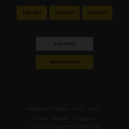
ZUM HEFT
ZUM HEFT
ZUM HEFT
ALLE HEFTE
ABO BESTELLEN
Kategorien:
Predigten
Hefte
Bücher
Services:
Redaktion
Predigtpreis
Sonn- und Feiertage, Feste und Gedenktage