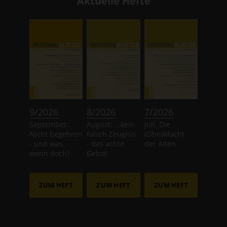
Aktuelle Hefte
:
:
:
9/2026
8/2026
7/2026
September:
August: ...kein
Juli: Die
Nicht begehren
falsch Zeugnis
(Ohn)Macht
- und was,
- das achte
der Alten
wenn doch?
Gebot
ZUM HEFT
ZUM HEFT
ZUM HEFT