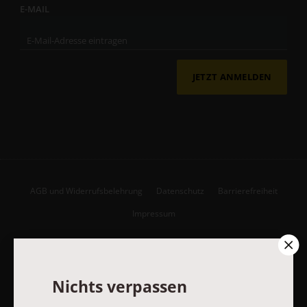
E-MAIL
JETZT ANMELDEN
AGB und Widerrufsbelehrung
Datenschutz
Barrierefreiheit
Impressum
Vertrag widerrufen
Abo online kündigen
Nichts verpassen