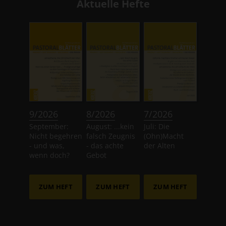
Aktuelle Hefte
:
:
:
9/2026
8/2026
7/2026
September:
August: ...kein
Juli: Die
Nicht begehren
falsch Zeugnis
(Ohn)Macht
- und was,
- das achte
der Alten
wenn doch?
Gebot
ZUM HEFT
ZUM HEFT
ZUM HEFT