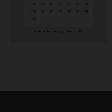
17
18
19
20
21
22
23
24
25
26
27
28
29
30
31
Heute ist Donnerstag, 6. August 2026