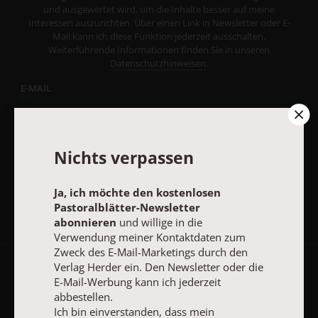
und ausgewertet wird, um die Inhalte besser auf meine
Interessen auszurichten. Über einen Link in Newsletter oder E-
Mail kann ich diese Funktion jederzeit ausschalten.
Weiterführende Informationen finden Sie in unseren
Datenschutzhinweisen
.
E-MAIL
Nichts verpassen
JETZT ANMELDEN
Ja, ich möchte den kostenlosen
Pastoralblätter-Newsletter
abonnieren
und willige in die
Verwendung meiner Kontaktdaten zum
Zweck des E-Mail-Marketings durch den
Verlag Herder ein. Den Newsletter oder die
AGB und Widerrufsbelehrung
Datenschutz
Barrierefreiheit
E-Mail-Werbung kann ich jederzeit
abbestellen.
Impressum
Ich bin einverstanden, dass mein