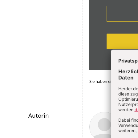
Sie haben ein Abonnemen
Überschrift
Anna
Autorin
Artikel-