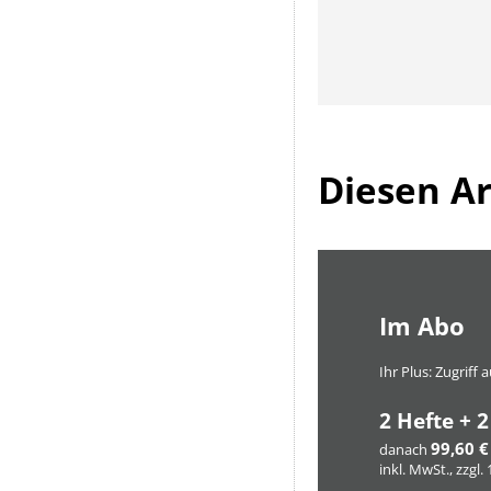
Diesen Art
Im Abo
Ihr Plus: Zugriff
2 Hefte + 2
99,60 €
danach
inkl. MwSt., zzgl.