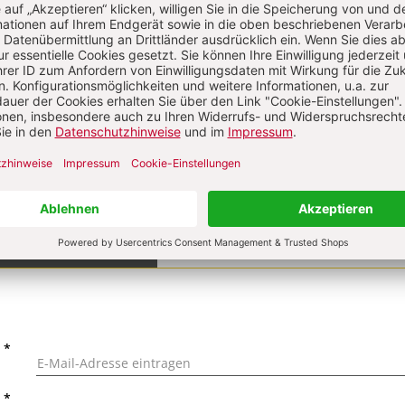
on
KOMMENTI
s über Ihren Kommentar
 kommentieren
Als Gast kommentieren
L
*
T
*