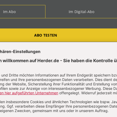
Im Abo
Im Digital-Abo
ABO TESTEN
t?
Anmelden
-Dorothea Biersack