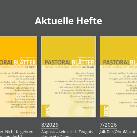
Aktuelle Hefte
:
:
:
6
8/2026
7/2026
r: Nicht begehren -
August: ...kein falsch Zeugnis -
Juli: Die (Ohn)Macht 
 wenn doch?
das achte Gebot