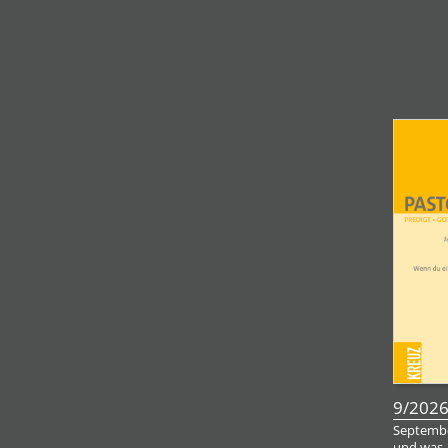
9/202
Septembe
und was,