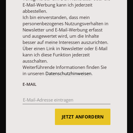
E-Mail-Werbung kann ich jederzeit
abbestellen.
JETZT ANMELDEN
Ich bin einverstanden, dass mein
personenbezogenes Nutzungsverhalten in
Newsletter und E-Mail-Werbung erfasst
und ausgewertet wird, um die Inhalte
besser auf meine Interessen auszurichten.
Über einen Link in Newsletter oder E-Mail
kann ich diese Funktion jederzeit
ausschalten.
AGB und Widerrufsbelehrung
Datenschutz
Barrierefreiheit
Weiterführende Informationen finden Sie
Impressum
in unseren
Datenschutzhinweisen
.
E-MAIL
Vertrag widerrufen
Abo online kündigen
JETZT ANFORDERN