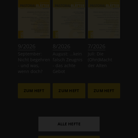
:
:
:
9/2026
8/2026
7/2026
September:
August: ...kein
Juli: Die
Nicht begehren
falsch Zeugnis
(Ohn)Macht
- und was,
- das achte
der Alten
wenn doch?
Gebot
ZUM HEFT
ZUM HEFT
ZUM HEFT
ALLE HEFTE