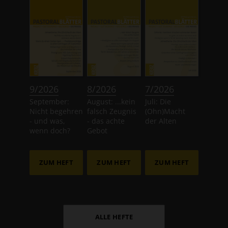
:
:
:
9/2026
8/2026
7/2026
September:
August: ...kein
Juli: Die
Nicht begehren
falsch Zeugnis
(Ohn)Macht
- und was,
- das achte
der Alten
wenn doch?
Gebot
ZUM HEFT
ZUM HEFT
ZUM HEFT
ALLE HEFTE