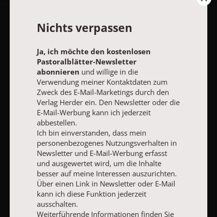
Nichts verpassen
Pastoralblätter-Newsletter
Ja, ich möchte den kostenlosen
Ja, ich möchte den kostenlosen Pastoralblätter-Newsletter
Pastoralblätter-Newsletter
abonnieren
und willige in die Verwendung meiner Kontaktdaten
abonnieren
und willige in die
zum Zweck des E-Mail-Marketings durch den Verlag Herder ein.
Verwendung meiner Kontaktdaten zum
Den Newsletter oder die E-Mail-Werbung kann ich jederzeit
Zweck des E-Mail-Marketings durch den
abbestellen.
Verlag Herder ein. Den Newsletter oder die
Ich bin einverstanden, dass mein personenbezogenes
Nutzungsverhalten in Newsletter und E-Mail-Werbung erfasst
E-Mail-Werbung kann ich jederzeit
und ausgewertet wird, um die Inhalte besser auf meine
abbestellen.
Interessen auszurichten. Über einen Link in Newsletter oder E-
Ich bin einverstanden, dass mein
Mail kann ich diese Funktion jederzeit ausschalten.
personenbezogenes Nutzungsverhalten in
Weiterführende Informationen finden Sie in unseren
Newsletter und E-Mail-Werbung erfasst
Datenschutzhinweisen
.
und ausgewertet wird, um die Inhalte
besser auf meine Interessen auszurichten.
E-MAIL
Über einen Link in Newsletter oder E-Mail
kann ich diese Funktion jederzeit
ausschalten.
Weiterführende Informationen finden Sie