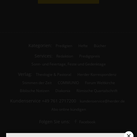
Kategorien:
Predigten
Hefte
Bücher
Services:
Redaktion
Predigtpreis
Sonn- und Feiertage, Feste und Gedenktage
Verlag:
Theologie & Pastoral
Herder Korrespondenz
Stimmen der Zeit
COMMUNIO
Forum Weltkirche
Biblische Notizen
Diakonia
Römische Quartalschrift
Kundenservice
+49 761 2717200
kundenservice@herder.de
Abo online kündigen
Folgen Sie uns:
Facebook