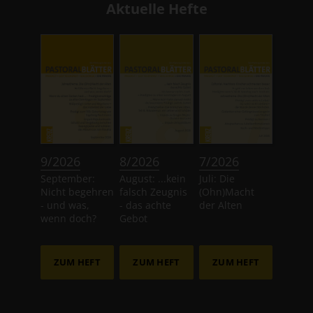
Aktuelle Hefte
:
:
:
9/2026
8/2026
7/2026
September:
August: ...kein
Juli: Die
Nicht begehren
falsch Zeugnis
(Ohn)Macht
- und was,
- das achte
der Alten
wenn doch?
Gebot
ZUM HEFT
ZUM HEFT
ZUM HEFT