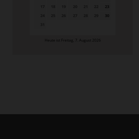
17
18
19
20
21
22
23
24
25
26
27
28
29
30
31
Heute ist Freitag, 7. August 2026