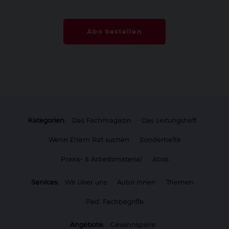
Abo bestellen
Kategorien:
Das Fachmagazin
Das Leitungsheft
Wenn Eltern Rat suchen
Sonderhefte
Praxis- & Arbeitsmaterial
Abos
Services:
Wir über uns
Autor:innen
Themen
Päd. Fachbegriffe
Angebote:
Gewinnspiele