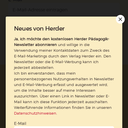
Neues von Herder
Jetzt anmelden
Ja, ich möchte den kostenlosen Herder Pädagogik-
Newsletter abonnieren
und willige in die
Verwendung meiner Kontaktdaten zum Zweck des
E-Mail-Marketings durch den Verlag Herder ein. Den
Newsletter oder die E-Mail-Werbung kann ich
jederzeit abbestellen.
Ich bin einverstanden, dass mein
AGB und Widerrufsbelehrung
Datenschutz
personenbezogenes Nutzungsverhalten in Newsletter
Barrierefreiheit
Impressum
und E-Mail-Werbung erfasst und ausgewertet wird,
um die Inhalte besser auf meine Interessen
auszurichten. Über einen Link in Newsletter oder E-
Vertrag widerrufen
Mail kann ich diese Funktion jederzeit ausschalten.
Weiterführende Informationen finden Sie in unseren
Datenschutzhinweisen
.
Abo online kündigen
E-Mail