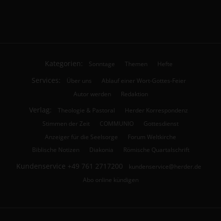
Kategorien:
Sonntage
Themen
Hefte
Services:
Über uns
Ablauf einer Wort-Gottes-Feier
Autor werden
Redaktion
Verlag:
Theologie & Pastoral
Herder Korrespondenz
Stimmen der Zeit
COMMUNIO
Gottesdienst
Anzeiger für die Seelsorge
Forum Weltkirche
Biblische Notizen
Diakonia
Römische Quartalschrift
Kundenservice
+49 761 2717200
kundenservice@herder.de
Abo online kündigen