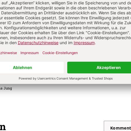
na Jung
. 6/2026: 24. Sonntag der Osterzeit bis Christkönig
S. 36-40
Wort-Gottes-Feier
eier am 27. Sonntag im Jahreskreis
na Jung
. 6/2026: 24. Sonntag der Osterzeit bis Christkönig
S. 52-56
Wort-Gottes-Feier
eier am 28. Sonntag im Jahreskreis
na Jung
on
Komment