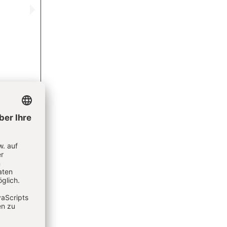
oral,
istin