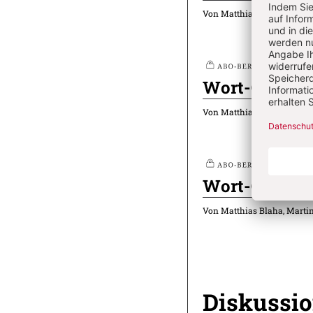
Von Matthias Blaha, Marti
Nr
Plus
Wort-Gottes-F
Von Matthias Blaha, Marti
Nr
Plus
Wort-Gottes-F
Von Matthias Blaha, Marti
Diskussi