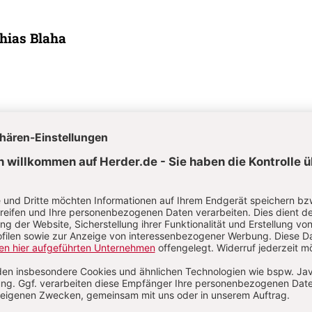
hias Blaha
ina Jung
a Jung, geb. 1974, Theologin, mehrjährige Tätigkeit in Jugendpast
icher Entwicklungsarbeit und Verlagslektorat, heute als freie Publiz
ktorin tätig.
. 6/2026: 24. Sonntag der Osterzeit bis Christkönig
S. 8-12
Wort-Gottes-Feier
eier am 24. Sonntag im Jahreskreis