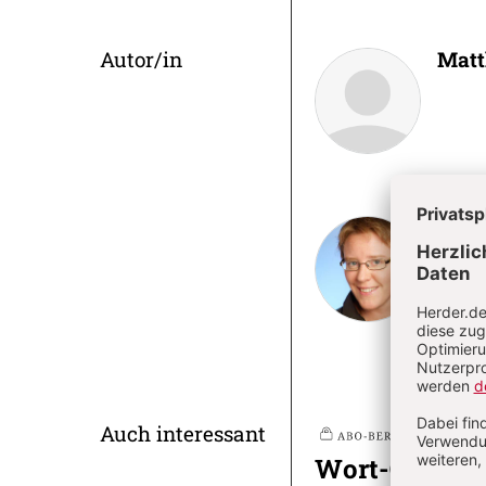
Überschrift
Autor/in
Matt
Artikel-
Infos
Mart
Martin
kirchl
und Le
Auch interessant
Nr
Plus
Wort-Gottes-F