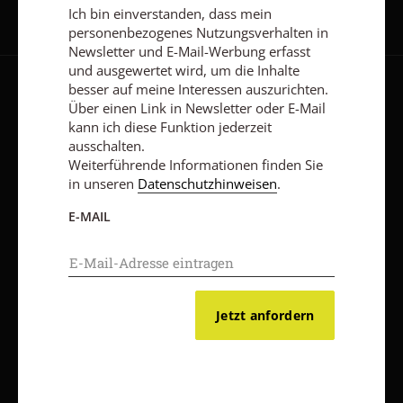
Ich bin einverstanden, dass mein
personenbezogenes Nutzungsverhalten in
Newsletter und E-Mail-Werbung erfasst
und ausgewertet wird, um die Inhalte
besser auf meine Interessen auszurichten.
AGB und Widerrufsbelehrung
Datenschutz
Barrierefreiheit
Über einen Link in Newsletter oder E-Mail
kann ich diese Funktion jederzeit
Impressum
ausschalten.
Weiterführende Informationen finden Sie
in unseren
Datenschutzhinweisen
.
Vertrag widerrufen
Abo online kündigen
E-MAIL
Jetzt anfordern