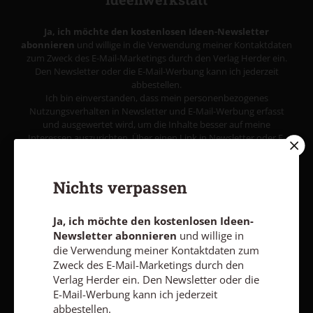
Ja, ich möchte den kostenlosen Ideen-Newsletter
abonnieren
und willige in die Verwendung meiner Kontaktdaten
zum Zweck des E-Mail-Marketings durch den Verlag Herder ein.
Den Newsletter oder die E-Mail-Werbung kann ich jederzeit
abbestellen.
Ich bin einverstanden, dass mein personenbezogenes
Nutzungsverhalten in Newsletter und E-Mail-Werbung erfasst
und ausgewertet wird, um die Inhalte besser auf meine
Interessen auszurichten. Über einen Link in Newsletter oder E-
Mail kann ich diese Funktion jederzeit ausschalten.
Weiterführende Informationen finden Sie in unseren
Datenschutzhinweisen
.
Nichts verpassen
E-MAIL
Ja, ich möchte den kostenlosen Ideen-
Newsletter abonnieren
und willige in
die Verwendung meiner Kontaktdaten zum
Zweck des E-Mail-Marketings durch den
Jetzt anmelden
Verlag Herder ein. Den Newsletter oder die
E-Mail-Werbung kann ich jederzeit
abbestellen.