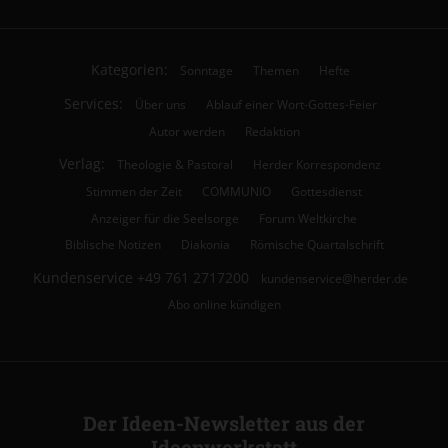
Kategorien:
Sonntage
Themen
Hefte
Services:
Über uns
Ablauf einer Wort-Gottes-Feier
Autor werden
Redaktion
Verlag:
Theologie & Pastoral
Herder Korrespondenz
Stimmen der Zeit
COMMUNIO
Gottesdienst
Anzeiger für die Seelsorge
Forum Weltkirche
Biblische Notizen
Diakonia
Römische Quartalschrift
Kundenservice
+49 761 2717200
kundenservice@herder.de
Abo online kündigen
Der Ideen-Newsletter aus der
Ideenwerkstatt