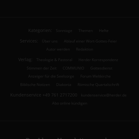
Kategorien:
Sonntage
Themen
Hefte
Services:
Über uns
Ablauf einer Wort-Gottes-Feier
Autor werden
Redaktion
Verlag:
Theologie & Pastoral
Herder Korrespondenz
Stimmen der Zeit
COMMUNIO
Gottesdienst
Anzeiger für die Seelsorge
Forum Weltkirche
Biblische Notizen
Diakonia
Römische Quartalschrift
Kundenservice
+49 761 2717200
kundenservice@herder.de
Abo online kündigen