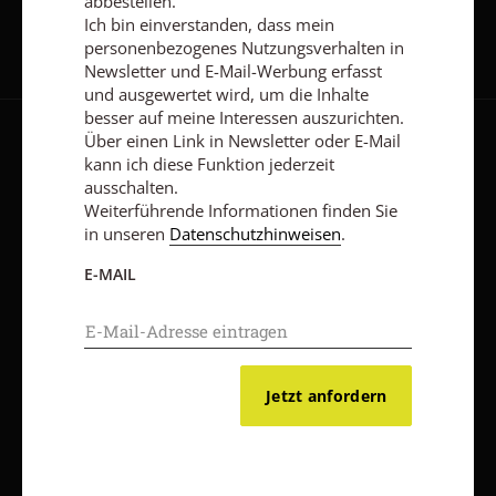
abbestellen.
Ich bin einverstanden, dass mein
personenbezogenes Nutzungsverhalten in
Newsletter und E-Mail-Werbung erfasst
und ausgewertet wird, um die Inhalte
besser auf meine Interessen auszurichten.
Über einen Link in Newsletter oder E-Mail
AGB und Widerrufsbelehrung
Datenschutz
Barrierefreiheit
kann ich diese Funktion jederzeit
ausschalten.
Impressum
Weiterführende Informationen finden Sie
in unseren
Datenschutzhinweisen
.
Vertrag widerrufen
Abo online kündigen
E-MAIL
Jetzt anfordern