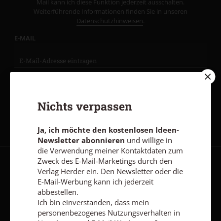
Mail kann ich diese Funktion jederzeit ausschalten.
Weiterführende Informationen finden Sie in unseren
Datenschutzhinweisen
.
E-MAIL
Jetzt anmelden
Nichts verpassen
Ja, ich möchte den kostenlosen Ideen-
Newsletter abonnieren
und willige in
die Verwendung meiner Kontaktdaten zum
Zweck des E-Mail-Marketings durch den
AGB und Widerrufsbelehrung
Datenschutz
Barrierefreiheit
Verlag Herder ein. Den Newsletter oder die
E-Mail-Werbung kann ich jederzeit
Impressum
abbestellen.
Ich bin einverstanden, dass mein
personenbezogenes Nutzungsverhalten in
Vertrag widerrufen
Abo online kündigen