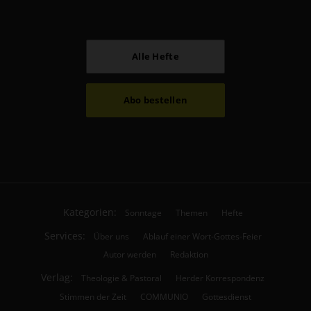
Alle Hefte
Abo bestellen
Kategorien:
Sonntage
Themen
Hefte
Services:
Über uns
Ablauf einer Wort-Gottes-Feier
Autor werden
Redaktion
Verlag:
Theologie & Pastoral
Herder Korrespondenz
Stimmen der Zeit
COMMUNIO
Gottesdienst