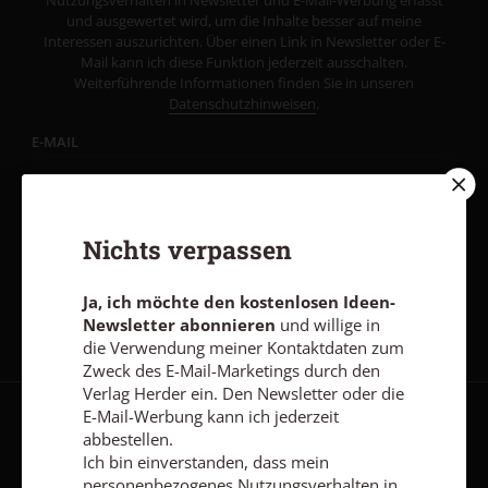
Nutzungsverhalten in Newsletter und E-Mail-Werbung erfasst
und ausgewertet wird, um die Inhalte besser auf meine
Interessen auszurichten. Über einen Link in Newsletter oder E-
Mail kann ich diese Funktion jederzeit ausschalten.
Weiterführende Informationen finden Sie in unseren
Datenschutzhinweisen
.
E-MAIL
Nichts verpassen
Jetzt anmelden
Ja, ich möchte den kostenlosen Ideen-
Newsletter abonnieren
und willige in
die Verwendung meiner Kontaktdaten zum
Zweck des E-Mail-Marketings durch den
Verlag Herder ein. Den Newsletter oder die
E-Mail-Werbung kann ich jederzeit
AGB und Widerrufsbelehrung
Datenschutz
Barrierefreiheit
abbestellen.
Ich bin einverstanden, dass mein
Impressum
personenbezogenes Nutzungsverhalten in