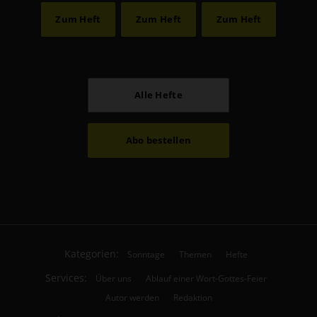
Zum Heft
Zum Heft
Zum Heft
Alle Hefte
Abo bestellen
Kategorien:
Sonntage
Themen
Hefte
Services:
Über uns
Ablauf einer Wort-Gottes-Feier
Autor werden
Redaktion