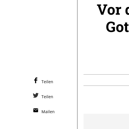
Vor 
Got
Teilen
Teilen
Mailen