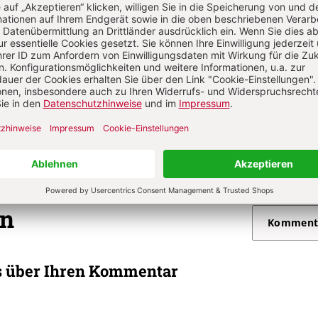
. 6/2025: 23. Sonntag im Jahreskreis bis Christkönig
S. 48
Gestaltungseleme
enzer – Impuls
Von Peter Schott
. 6/2025: 23. Sonntag im Jahreskreis bis Christkönig
S. 48-49
Gestaltungsel
tmeditation
Von Michael Lehmler
on
Komment
s über Ihren Kommentar