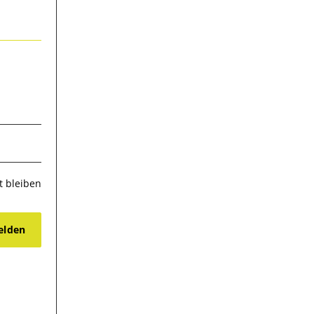
 bleiben
lden