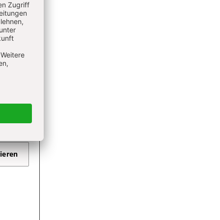
nt
ement
ieren