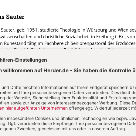
s Sauter
Sauter, geb. 1951, studierte Theologie in Würzburg und Wien so
swissenschaften und christliche Sozialarbeit in Freiburg i. Br., vo
m Ruhestand tätig im Fachbereich Seniorenpastoral der Erzdiöze
lem im Bereich Begleitung und Fortbildung der pfarrlichen
eiterInnen. Mitarbeiter in verschiedenen Einrichtungen der
senenbildung (Altenbildung); seit 2023 Nationalsekretär des And
-Werks Österreich.
. 6/2025: 23. Sonntag im Jahreskreis bis Christkönig
S. 38-42
Wort-Gottes-Fe
eier am 26. Sonntag im Jahreskreis
na Jung