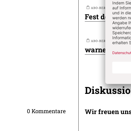
Nr
Plus
Fest der Faul
Nr
Plus
warnen – Wor
Diskussi
Wir freuen un
0 Kommentare