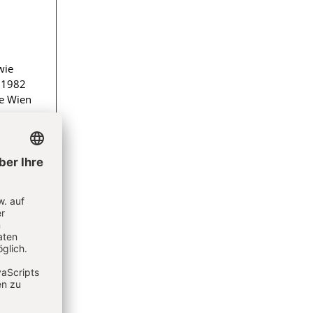
wie
n 1982
se Wien
reas-
ier