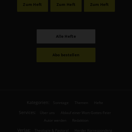
Zum Heft
Zum Heft
Zum Heft
Alle Hefte
Abo bestellen
Kategorien:
Sonntage
Themen
Hefte
Services:
Über uns
Ablauf einer Wort-Gottes-Feier
Autor werden
Redaktion
Verlag:
Theologie & Pastoral
Herder Korrespondenz