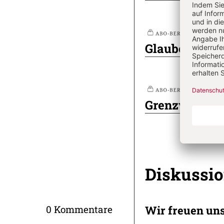
Nr
Plus
Glaube – Wor
Nr
Plus
Grenzwertige
Diskussi
Wir freuen un
0 Kommentare