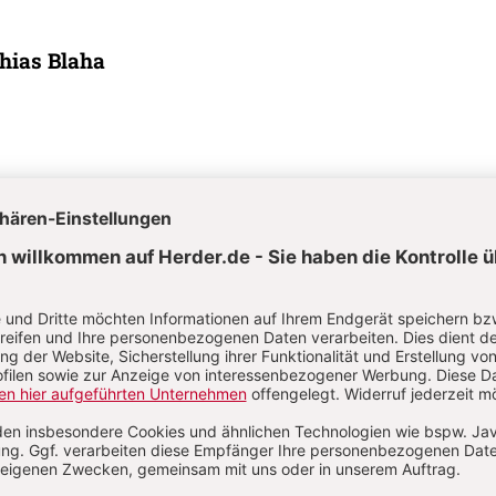
hias Blaha
ina Jung
a Jung, geb. 1974, Theologin, mehrjährige Tätigkeit in Jugendpast
icher Entwicklungsarbeit und Verlagslektorat, heute als freie Publiz
ktorin tätig.
. 6/2025: 23. Sonntag im Jahreskreis bis Christkönig
S. 71-72
Gestaltungsel
ne – zwei Impulse
Von Peter Schott