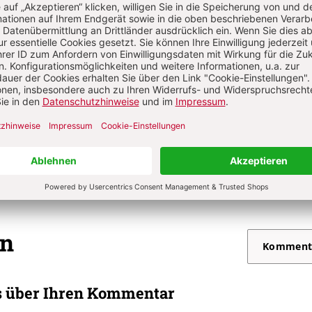
. 6/2025: 23. Sonntag im Jahreskreis bis Christkönig
S. 72
Gestaltungseleme
tmeditation
Von Michael Lehmler
. 6/2025: 23. Sonntag im Jahreskreis bis Christkönig
S. 71
Gestaltungseleme
 Heilung – Impuls
Von Peter Schott
on
Komment
s über Ihren Kommentar