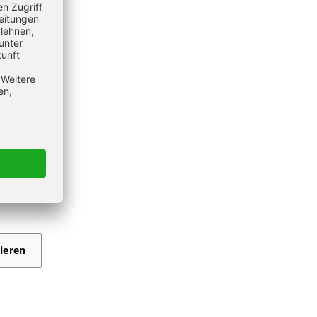
nt
nt
ieren