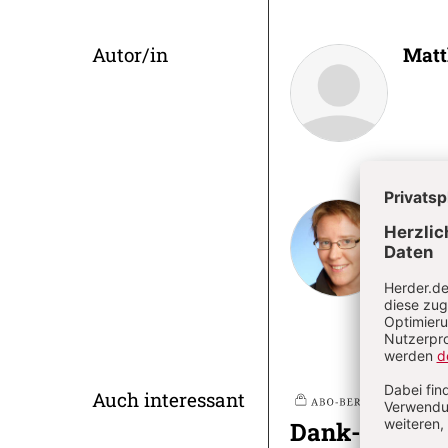
Überschrift
Autor/in
Matt
Artikel-
Infos
Mart
Martin
kirchl
und Le
Auch interessant
Nr
Plus
Dank-Baustei