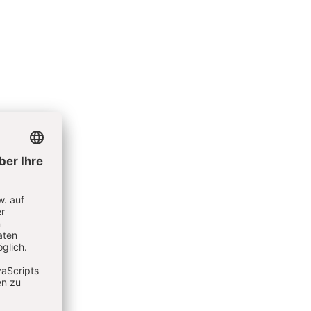
oral,
istin
ement