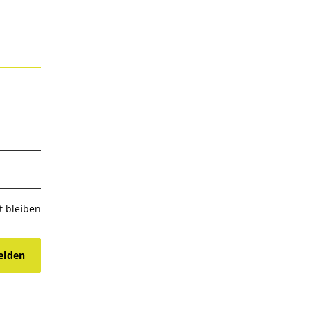
 bleiben
lden