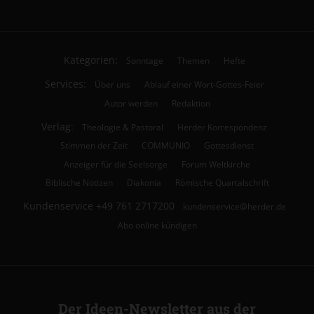
Kategorien:
Sonntage
Themen
Hefte
Services:
Über uns
Ablauf einer Wort-Gottes-Feier
Autor werden
Redaktion
Verlag:
Theologie & Pastoral
Herder Korrespondenz
Stimmen der Zeit
COMMUNIO
Gottesdienst
Anzeiger für die Seelsorge
Forum Weltkirche
Biblische Notizen
Diakonia
Römische Quartalschrift
Kundenservice
+49 761 2717200
kundenservice@herder.de
Abo online kündigen
Der Ideen-Newsletter aus der