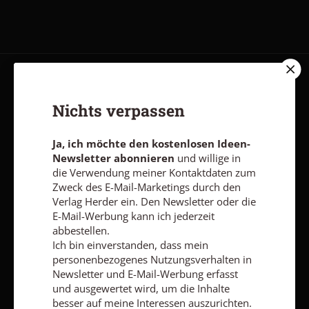
AGB und Widerrufsbelehrung
Datenschutz
Barrierefreiheit
Nichts verpassen
Impressum
Ja, ich möchte den kostenlosen Ideen-
Vertrag widerrufen
Abo online kündigen
Newsletter abonnieren
und willige in
die Verwendung meiner Kontaktdaten zum
Zweck des E-Mail-Marketings durch den
Verlag Herder ein. Den Newsletter oder die
E-Mail-Werbung kann ich jederzeit
abbestellen.
Ich bin einverstanden, dass mein
personenbezogenes Nutzungsverhalten in
Newsletter und E-Mail-Werbung erfasst
und ausgewertet wird, um die Inhalte
besser auf meine Interessen auszurichten.