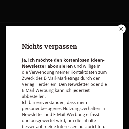
AGB und Widerrufsbelehrung
Datenschutz
Barrierefreiheit
Nichts verpassen
Impressum
Ja, ich möchte den kostenlosen Ideen-
Vertrag widerrufen
Abo online kündigen
Newsletter abonnieren
und willige in
die Verwendung meiner Kontaktdaten zum
Zweck des E-Mail-Marketings durch den
Verlag Herder ein. Den Newsletter oder die
E-Mail-Werbung kann ich jederzeit
abbestellen.
Ich bin einverstanden, dass mein
personenbezogenes Nutzungsverhalten in
Newsletter und E-Mail-Werbung erfasst
und ausgewertet wird, um die Inhalte
besser auf meine Interessen auszurichten.