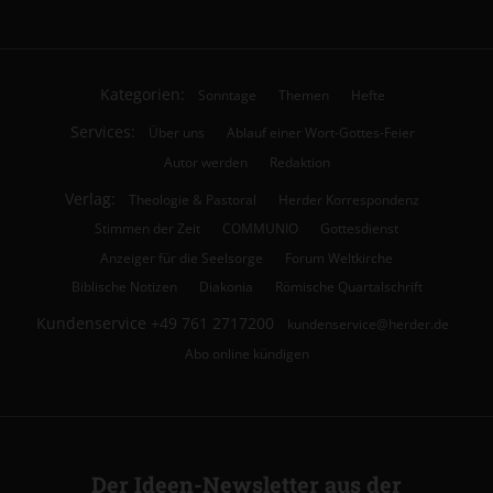
Kategorien:
Sonntage
Themen
Hefte
Services:
Über uns
Ablauf einer Wort-Gottes-Feier
Autor werden
Redaktion
Verlag:
Theologie & Pastoral
Herder Korrespondenz
Stimmen der Zeit
COMMUNIO
Gottesdienst
Anzeiger für die Seelsorge
Forum Weltkirche
Biblische Notizen
Diakonia
Römische Quartalschrift
Kundenservice
+49 761 2717200
kundenservice@herder.de
Abo online kündigen
Der Ideen-Newsletter aus der