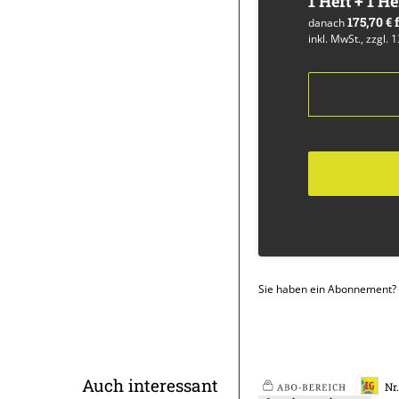
1 Heft + 1 He
175,70 €
danach
inkl. MwSt., zzgl. 
Sie haben ein Abonnement?
Überschrift
Auch interessant
Nr