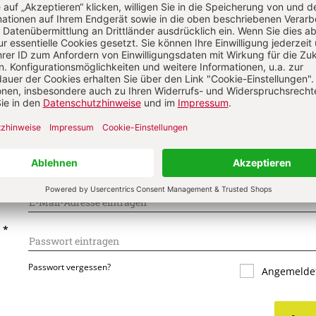
s über Ihren Kommentar
 kommentieren
Als Gast kommentieren
L
*
T
*
Passwort vergessen?
Angemeldet