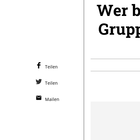
Wer b
Grup
Teilen
Teilen
Mailen