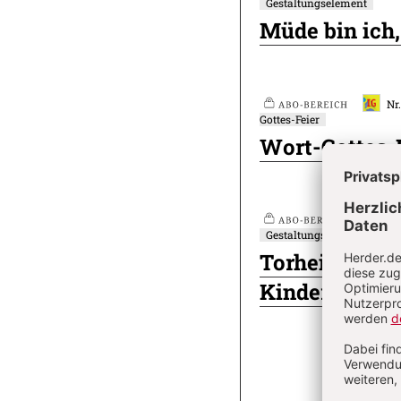
Gestaltungselement
Plus
Artikel-
Müde bin ich,
Infos
Nr
Gottes-Feier
Plus
Wort-Gottes-F
Nr
Gestaltungselement
Plus
Torheit und W
Kinder