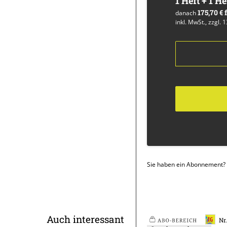
1 Heft + 1 He
175,70 €
danach
inkl. MwSt., zzgl. 
Sie haben ein Abonnement?
Überschrift
Auch interessant
Nr