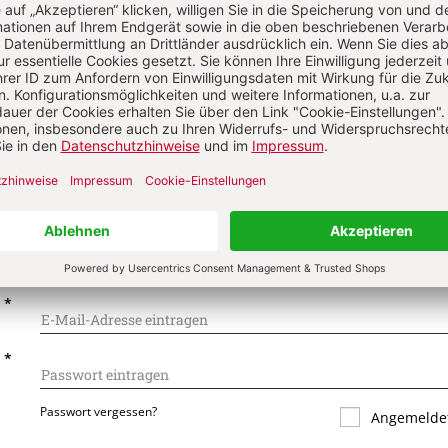
on
Komment
s über Ihren Kommentar
 kommentieren
Als Gast kommentieren
L
*
T
*
Passwort vergessen?
Angemeldet