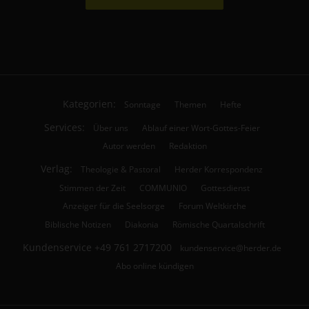
Kategorien:
Sonntage
Themen
Hefte
Services:
Über uns
Ablauf einer Wort-Gottes-Feier
Autor werden
Redaktion
Verlag:
Theologie & Pastoral
Herder Korrespondenz
Stimmen der Zeit
COMMUNIO
Gottesdienst
Anzeiger für die Seelsorge
Forum Weltkirche
Biblische Notizen
Diakonia
Römische Quartalschrift
Kundenservice
+49 761 2717200
kundenservice@herder.de
Abo online kündigen