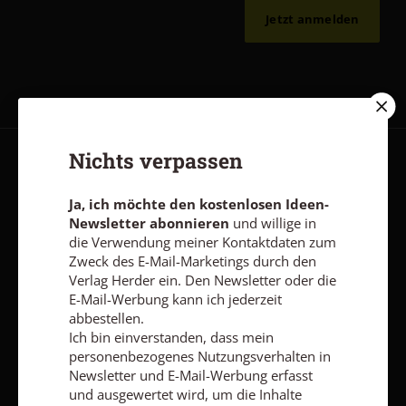
Jetzt anmelden
Nichts verpassen
AGB und Widerrufsbelehrung
Datenschutz
Barrierefreiheit
Impressum
Ja, ich möchte den kostenlosen Ideen-
Newsletter abonnieren
und willige in
die Verwendung meiner Kontaktdaten zum
Zweck des E-Mail-Marketings durch den
Vertrag widerrufen
Abo online kündigen
Verlag Herder ein. Den Newsletter oder die
E-Mail-Werbung kann ich jederzeit
abbestellen.
Ich bin einverstanden, dass mein
personenbezogenes Nutzungsverhalten in
Newsletter und E-Mail-Werbung erfasst
und ausgewertet wird, um die Inhalte