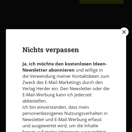
AGB und Widerrufsbelehrung
Datenschutz
Barrierefreiheit
Nichts verpassen
Impressum
Ja, ich möchte den kostenlosen Ideen-
Newsletter abonnieren
und willige in
Vertrag widerrufen
Abo online kündigen
die Verwendung meiner Kontaktdaten zum
Zweck des E-Mail-Marketings durch den
Verlag Herder ein. Den Newsletter oder die
E-Mail-Werbung kann ich jederzeit
abbestellen.
Ich bin einverstanden, dass mein
personenbezogenes Nutzungsverhalten in
Newsletter und E-Mail-Werbung erfasst
und ausgewertet wird, um die Inhalte
besser auf meine Interessen auszurichten.