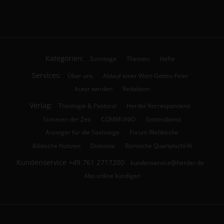
Kategorien:
Sonntage
Themen
Hefte
Services:
Über uns
Ablauf einer Wort-Gottes-Feier
Autor werden
Redaktion
Verlag:
Theologie & Pastoral
Herder Korrespondenz
Stimmen der Zeit
COMMUNIO
Gottesdienst
Anzeiger für die Seelsorge
Forum Weltkirche
Biblische Notizen
Diakonia
Römische Quartalschrift
Kundenservice
+49 761 2717200
kundenservice@herder.de
Abo online kündigen