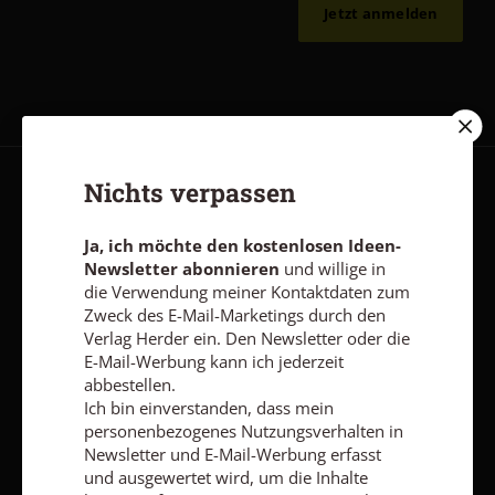
Jetzt anmelden
Nichts verpassen
AGB und Widerrufsbelehrung
Datenschutz
Barrierefreiheit
Impressum
Ja, ich möchte den kostenlosen Ideen-
Newsletter abonnieren
und willige in
die Verwendung meiner Kontaktdaten zum
Vertrag widerrufen
Abo online kündigen
Zweck des E-Mail-Marketings durch den
Verlag Herder ein. Den Newsletter oder die
E-Mail-Werbung kann ich jederzeit
abbestellen.
Ich bin einverstanden, dass mein
personenbezogenes Nutzungsverhalten in
Newsletter und E-Mail-Werbung erfasst
und ausgewertet wird, um die Inhalte