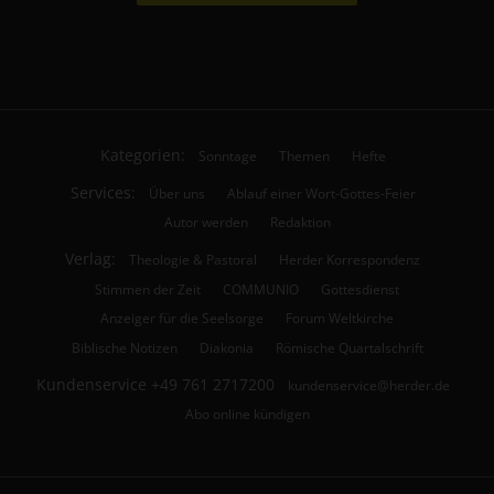
Kategorien:
Sonntage
Themen
Hefte
Services:
Über uns
Ablauf einer Wort-Gottes-Feier
Autor werden
Redaktion
Verlag:
Theologie & Pastoral
Herder Korrespondenz
Stimmen der Zeit
COMMUNIO
Gottesdienst
Anzeiger für die Seelsorge
Forum Weltkirche
Biblische Notizen
Diakonia
Römische Quartalschrift
Kundenservice
+49 761 2717200
kundenservice@herder.de
Abo online kündigen