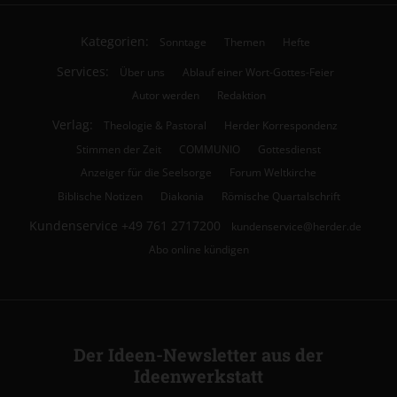
Kategorien:
Sonntage
Themen
Hefte
Services:
Über uns
Ablauf einer Wort-Gottes-Feier
Autor werden
Redaktion
Verlag:
Theologie & Pastoral
Herder Korrespondenz
Stimmen der Zeit
COMMUNIO
Gottesdienst
Anzeiger für die Seelsorge
Forum Weltkirche
Biblische Notizen
Diakonia
Römische Quartalschrift
Kundenservice
+49 761 2717200
kundenservice@herder.de
Abo online kündigen
Der Ideen-Newsletter aus der
Ideenwerkstatt