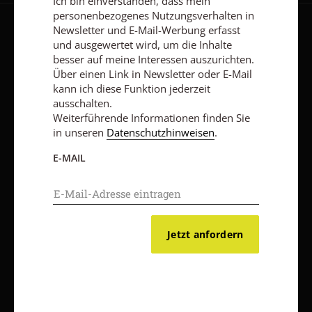
Ich bin einverstanden, dass mein
personenbezogenes Nutzungsverhalten in
Newsletter und E-Mail-Werbung erfasst
AGB und Widerrufsbelehrung
Datenschutz
Barrierefreiheit
und ausgewertet wird, um die Inhalte
besser auf meine Interessen auszurichten.
Impressum
Über einen Link in Newsletter oder E-Mail
kann ich diese Funktion jederzeit
ausschalten.
Vertrag widerrufen
Abo online kündigen
Weiterführende Informationen finden Sie
in unseren
Datenschutzhinweisen
.
E-MAIL
Jetzt anfordern
Nach oben