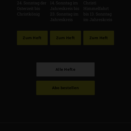
24. Sonntag der
14. Sonntag im
Christi
Osterzeit bis
Jahreskreis bis
Himmelfahrt
Christkönig
23. Sonntag im
bis 13. Sonntag
Jahreskreis
im Jahreskreis
Zum Heft
Zum Heft
Zum Heft
Alle Hefte
Abo bestellen