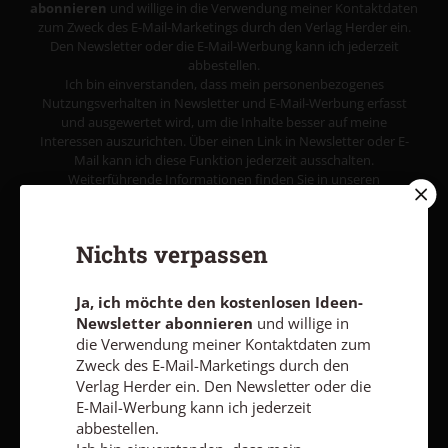
abonnieren
und willige in die Verwendung meiner Kontaktdaten
zum Zweck des E-Mail-Marketings durch den Verlag Herder ein.
Den Newsletter oder die E-Mail-Werbung kann ich jederzeit
abbestellen.
Ich bin einverstanden, dass mein personenbezogenes
Nutzungsverhalten in Newsletter und E-Mail-Werbung erfasst
und ausgewertet wird, um die Inhalte besser auf meine
Interessen auszurichten. Über einen Link in Newsletter oder E-
Mail kann ich diese Funktion jederzeit ausschalten.
Weiterführende Informationen finden Sie in unseren
Datenschutzhinweisen
.
E-MAIL
Nichts verpassen
Ja, ich möchte den kostenlosen Ideen-
Newsletter abonnieren
und willige in
Jetzt anmelden
die Verwendung meiner Kontaktdaten zum
Zweck des E-Mail-Marketings durch den
Verlag Herder ein. Den Newsletter oder die
E-Mail-Werbung kann ich jederzeit
abbestellen.