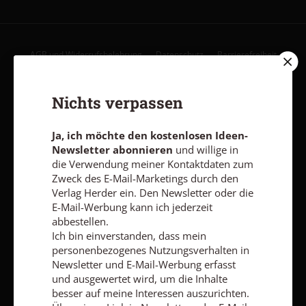
AGB und Widerrufsbelehrung
Datenschutz
Barrierefreiheit
Impressum
Nichts verpassen
Vertrag widerrufen
Abo online kündigen
Ja, ich möchte den kostenlosen Ideen-
Newsletter abonnieren
und willige in
die Verwendung meiner Kontaktdaten zum
Zweck des E-Mail-Marketings durch den
Verlag Herder ein. Den Newsletter oder die
E-Mail-Werbung kann ich jederzeit
abbestellen.
Ich bin einverstanden, dass mein
personenbezogenes Nutzungsverhalten in
Newsletter und E-Mail-Werbung erfasst
und ausgewertet wird, um die Inhalte
besser auf meine Interessen auszurichten.
Nach oben