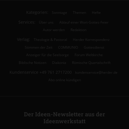
Kategorien:
Sonntage
Themen
Hefte
Services:
Über uns
Ablauf einer Wort-Gottes-Feier
Autor werden
Redaktion
Verlag:
Theologie & Pastoral
Herder Korrespondenz
Stimmen der Zeit
COMMUNIO
Gottesdienst
Anzeiger für die Seelsorge
Forum Weltkirche
Biblische Notizen
Diakonia
Römische Quartalschrift
Kundenservice
+49 761 2717200
kundenservice@herder.de
Abo online kündigen
Der Ideen-Newsletter aus der
Ideenwerkstatt