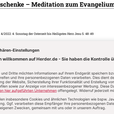
schenke – Meditation zum Evangeliu
. 4/2022: 4. Sonntag der Osterzeit bis Heiligstes Herz Jesu
S. 48-49
itation – Für alle
. 4/2022: 4. Sonntag der Osterzeit bis Heiligstes Herz Jesu
S. 44-48
die Tür zum Frieden – Gottesdienst – F