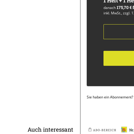
1 Heft + 1 He
175,70 €
danach
inkl. MwSt., zzgl. 
Sie haben ein Abonnement?
Überschrift
Auch interessant
Nr