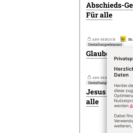
Plus
Abschieds-Ge
Artikel-
Für alle
Infos
Nr
Gestaltungselement
Plus
Glauben – Med
Nr
Gestaltungselement
Plus
Jesus öffnet 
alle