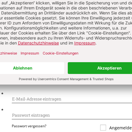
on
Komment
s über Ihren Kommentar
 kommentieren
Als Gast kommentieren
L
*
T
*
Passwort vergessen?
Angemeldet