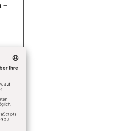
m –
ür