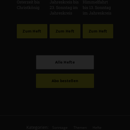
Osterzeit bis
Jahreskreis bis
Himmelfahrt
Christkönig
23. Sonntag im
bis 13. Sonntag
Jahreskreis
im Jahreskreis
Zum Heft
Zum Heft
Zum Heft
Alle Hefte
Abo bestellen
Kategorien:
Sonntage
Themen
Hefte