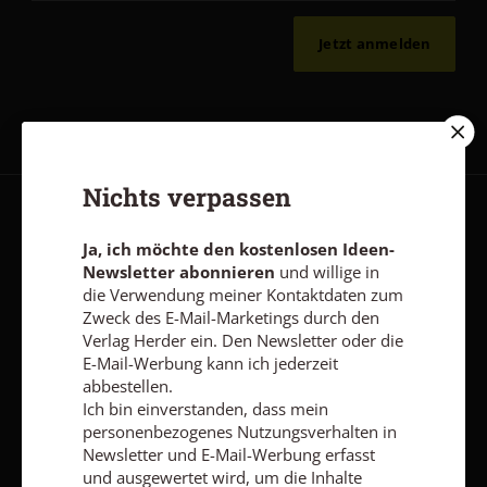
Jetzt anmelden
Nichts verpassen
AGB und Widerrufsbelehrung
Datenschutz
Barrierefreiheit
Ja, ich möchte den kostenlosen Ideen-
Impressum
Newsletter abonnieren
und willige in
die Verwendung meiner Kontaktdaten zum
Zweck des E-Mail-Marketings durch den
Vertrag widerrufen
Abo online kündigen
Verlag Herder ein. Den Newsletter oder die
E-Mail-Werbung kann ich jederzeit
abbestellen.
Ich bin einverstanden, dass mein
personenbezogenes Nutzungsverhalten in
Newsletter und E-Mail-Werbung erfasst
und ausgewertet wird, um die Inhalte