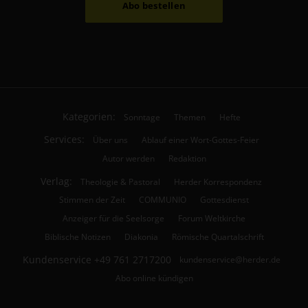
Abo bestellen
Kategorien:
Sonntage
Themen
Hefte
Services:
Über uns
Ablauf einer Wort-Gottes-Feier
Autor werden
Redaktion
Verlag:
Theologie & Pastoral
Herder Korrespondenz
Stimmen der Zeit
COMMUNIO
Gottesdienst
Anzeiger für die Seelsorge
Forum Weltkirche
Biblische Notizen
Diakonia
Römische Quartalschrift
Kundenservice
+49 761 2717200
kundenservice@herder.de
Abo online kündigen