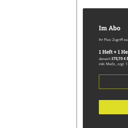
Im Abo
Ihr Plus: Zugriff 
1 Heft + 1 He
175,70 €
danach
inkl. MwSt., zzgl. 