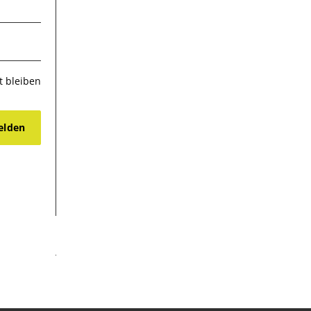
 bleiben
lden