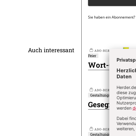
Sie haben ein Abonnement?
Überschrift
Auch interessant
Nr
Feier
Plus
Artikel-
Wort-Gottes-
Infos
Nr
Gestaltungselement
Plus
Gesegnet - Me
Nr
Gestaltungselement
Plus