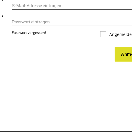
L
*
T
*
Passwort vergessen?
Angemeldet
Anme