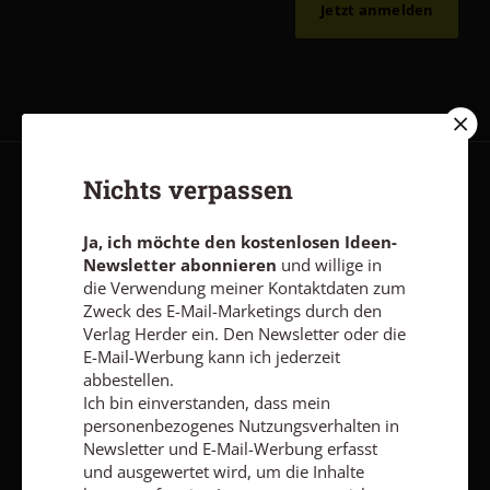
Jetzt anmelden
Nichts verpassen
AGB und Widerrufsbelehrung
Datenschutz
Barrierefreiheit
Impressum
Ja, ich möchte den kostenlosen Ideen-
Newsletter abonnieren
und willige in
die Verwendung meiner Kontaktdaten zum
Vertrag widerrufen
Abo online kündigen
Zweck des E-Mail-Marketings durch den
Verlag Herder ein. Den Newsletter oder die
E-Mail-Werbung kann ich jederzeit
abbestellen.
Ich bin einverstanden, dass mein
personenbezogenes Nutzungsverhalten in
Newsletter und E-Mail-Werbung erfasst
und ausgewertet wird, um die Inhalte