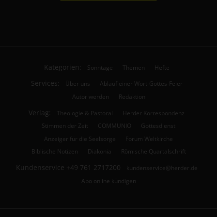
Kategorien:
Sonntage
Themen
Hefte
Services:
Über uns
Ablauf einer Wort-Gottes-Feier
Autor werden
Redaktion
Verlag:
Theologie & Pastoral
Herder Korrespondenz
Stimmen der Zeit
COMMUNIO
Gottesdienst
Anzeiger für die Seelsorge
Forum Weltkirche
Biblische Notizen
Diakonia
Römische Quartalschrift
Kundenservice
+49 761 2717200
kundenservice@herder.de
Abo online kündigen