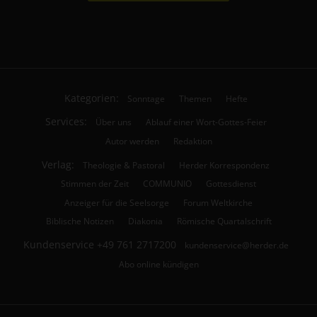
Kategorien:
Sonntage
Themen
Hefte
Services:
Über uns
Ablauf einer Wort-Gottes-Feier
Autor werden
Redaktion
Verlag:
Theologie & Pastoral
Herder Korrespondenz
Stimmen der Zeit
COMMUNIO
Gottesdienst
Anzeiger für die Seelsorge
Forum Weltkirche
Biblische Notizen
Diakonia
Römische Quartalschrift
Kundenservice
+49 761 2717200
kundenservice@herder.de
Abo online kündigen