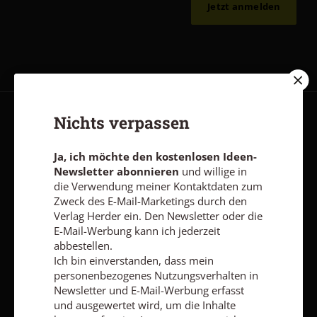
Jetzt anmelden
Nichts verpassen
AGB und Widerrufsbelehrung
Datenschutz
Barrierefreiheit
Impressum
Ja, ich möchte den kostenlosen Ideen-
Newsletter abonnieren
und willige in
die Verwendung meiner Kontaktdaten zum
Vertrag widerrufen
Abo online kündigen
Zweck des E-Mail-Marketings durch den
Verlag Herder ein. Den Newsletter oder die
E-Mail-Werbung kann ich jederzeit
abbestellen.
Ich bin einverstanden, dass mein
personenbezogenes Nutzungsverhalten in
Newsletter und E-Mail-Werbung erfasst
und ausgewertet wird, um die Inhalte