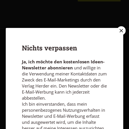
AGB und Widerrufsbelehrung
Datenschutz
Barrierefreiheit
Nichts verpassen
Impressum
Ja, ich möchte den kostenlosen Ideen-
Newsletter abonnieren
und willige in
Vertrag widerrufen
Abo online kündigen
die Verwendung meiner Kontaktdaten zum
Zweck des E-Mail-Marketings durch den
Verlag Herder ein. Den Newsletter oder die
E-Mail-Werbung kann ich jederzeit
abbestellen.
Ich bin einverstanden, dass mein
personenbezogenes Nutzungsverhalten in
Newsletter und E-Mail-Werbung erfasst
und ausgewertet wird, um die Inhalte
besser auf meine Interessen auszurichten.