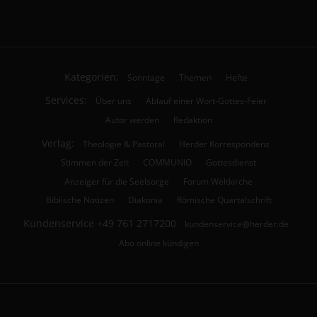
Kategorien:
Sonntage
Themen
Hefte
Services:
Über uns
Ablauf einer Wort-Gottes-Feier
Autor werden
Redaktion
Verlag:
Theologie & Pastoral
Herder Korrespondenz
Stimmen der Zeit
COMMUNIO
Gottesdienst
Anzeiger für die Seelsorge
Forum Weltkirche
Biblische Notizen
Diakonia
Römische Quartalschrift
Kundenservice
+49 761 2717200
kundenservice@herder.de
Abo online kündigen